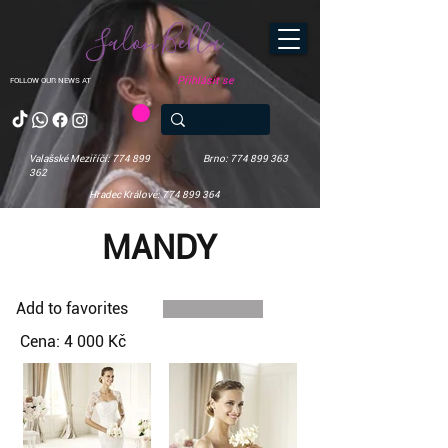
Salon Bella
Přihlásit se
FOLLOW OUR NEWS AT
Valašské Meziříčí: 774 899
Brno: 774 899 363
362
Hradec Králové: 774 899 364
MANDY
Add to favorites
Cena: 4 000 Kč