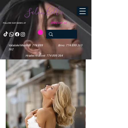
Salon Bella
Přihlásit se
FOLLOW OUR NEWS AT
Valašské Meziříčí: 774 899
Brno: 774 899 363
362
Hradec Králové: 774 899 364