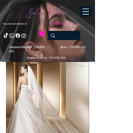
Salon Bella
Přihlásit se
FOLLOW OUR NEWS AT
Valašské Meziříčí: 774 899
Brno: 774 899 363
362
Hradec Králové: 774 899 364