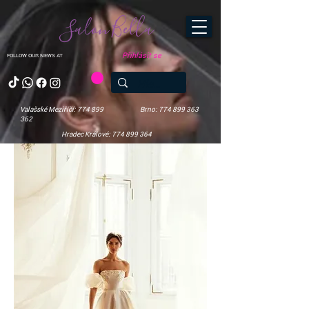
Salon Bella
Přihlásit se
FOLLOW OUR NEWS AT
Valašské Meziříčí: 774 899
Brno: 774 899 363
362
Hradec Králové: 774 899 364