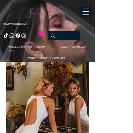
Salon Bella
Přihlásit se
FOLLOW OUR NEWS AT
Valašské Meziříčí: 774 899
Brno: 774 899 363
362
Hradec Králové: 774 899 364