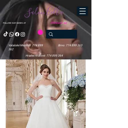
Salon Bella
Přihlásit se
FOLLOW OUR NEWS AT
Valašské Meziříčí: 774 899
Brno: 774 899 363
362
Hradec Králové: 774 899 364