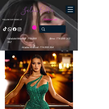
Salon Bella
Přihlásit se
FOLLOW OUR NEWS AT
Valašské Meziříčí: 774 899
Brno: 774 899 363
362
Hradec Králové: 774 899 364