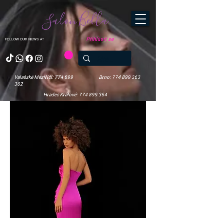
Salon Bella
Přihlásit se
FOLLOW OUR NEWS AT
Valašské Meziříčí: 774 899
Brno: 774 899 363
362
Hradec Králové: 774 899 364