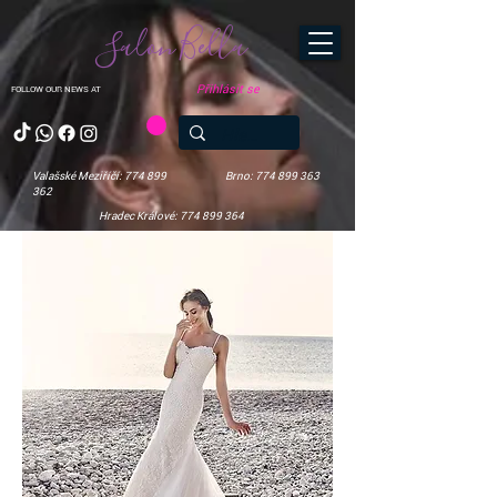
Salon Bella
Přihlásit se
FOLLOW OUR NEWS AT
Valašské Meziříčí: 774 899
Brno: 774 899 363
362
Hradec Králové: 774 899 364