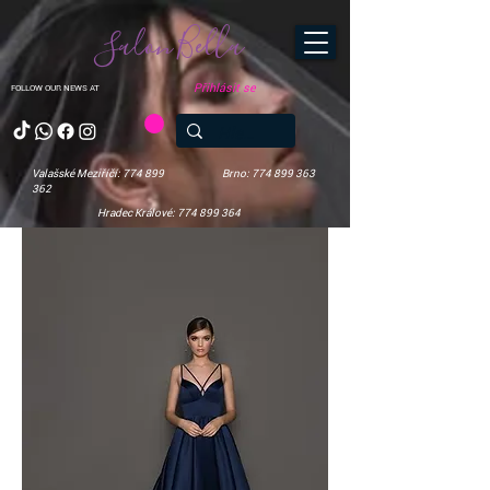
Salon Bella
Přihlásit se
FOLLOW OUR NEWS AT
Valašské Meziříčí: 774 899
Brno: 774 899 363
362
Hradec Králové: 774 899 364