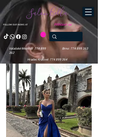
Salon Bella
Přihlásit se
FOLLOW OUR NEWS AT
Valašské Meziříčí: 774 899
Brno: 774 899 363
362
Hradec Králové: 774 899 364