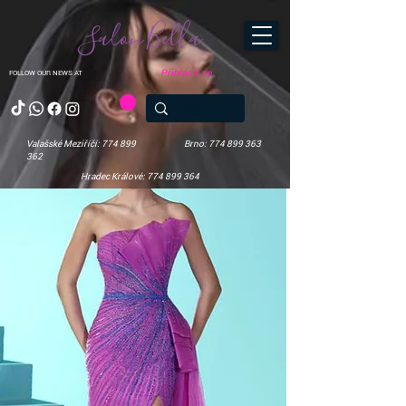
Salon Bella
Přihlásit se
FOLLOW OUR NEWS AT
Valašské Meziříčí: 774 899
Brno: 774 899 363
362
Hradec Králové: 774 899 364