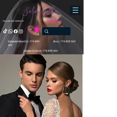
Salon Bella
Přihlásit se
FOLLOW OUR NEWS AT
Valašské Meziříčí: 774 899
Brno: 774 899 363
362
Hradec Králové: 774 899 364