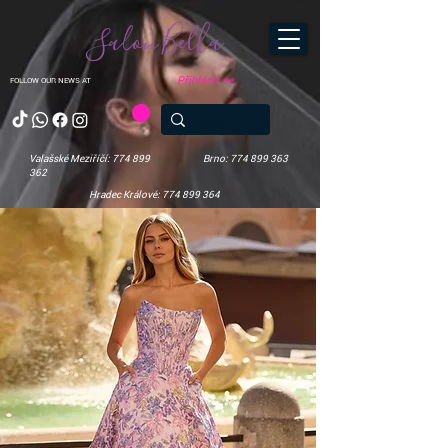
Salon Bella
Přihlásit se
FOLLOW OUR NEWS AT
Valašské Meziříčí: 774 899
Brno: 774 899 363
362
Hradec Králové: 774 899 364