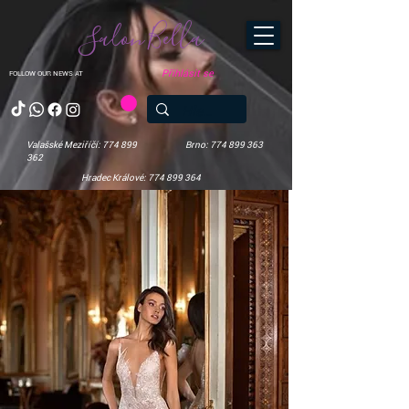
Salon Bella
Přihlásit se
FOLLOW OUR NEWS AT
Valašské Meziříčí: 774 899
Brno: 774 899 363
362
Hradec Králové: 774 899 364