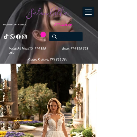
Salon Bella
Přihlásit se
FOLLOW OUR NEWS AT
Valašské Meziříčí: 774 899
Brno: 774 899 363
362
Hradec Králové: 774 899 364