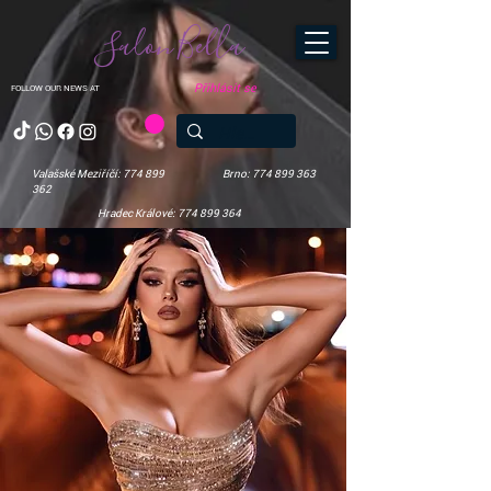
Salon Bella
Přihlásit se
FOLLOW OUR NEWS AT
Valašské Meziříčí: 774 899
Brno: 774 899 363
362
Hradec Králové: 774 899 364