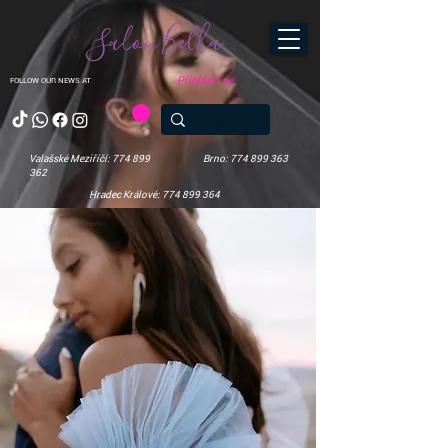
Salon Bella
Přihlásit se
FOLLOW OUR NEWS AT
Valašské Meziříčí: 774 899
Brno: 774 899 363
362
Hradec Králové: 774 899 364