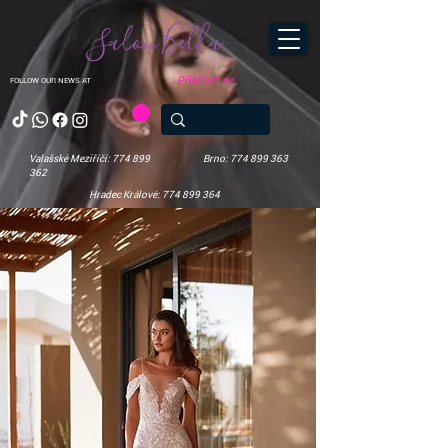
Salon Bella
Přihlásit se
FOLLOW OUR NEWS AT
Valašské Meziříčí: 774 899
Brno: 774 899 363
362
Hradec Králové: 774 899 364