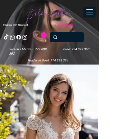
Salon Bella
Přihlásit se
FOLLOW OUR NEWS AT
Valašské Meziříčí: 774 899
Brno: 774 899 363
362
Hradec Králové: 774 899 364