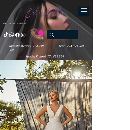
Salon Bella
Přihlásit se
FOLLOW OUR NEWS AT
Valašské Meziříčí: 774 899
Brno: 774 899 363
362
Hradec Králové: 774 899 364