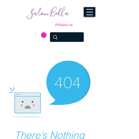
Salon Bella
Přihlásit se
FOLLOW OUR NEWS AT
Valašské Meziříčí: 774 899
Brno: 774 899 363
362
Hradec Králové: 774 899 364
There’s Nothing