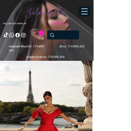
Salon Bella
Přihlásit se
FOLLOW OUR NEWS AT
Valašské Meziříčí: 774 899
Brno: 774 899 363
362
Hradec Králové: 774 899 364