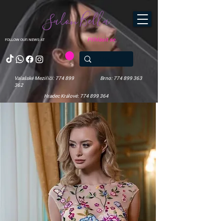
Salon Bella
Přihlásit se
FOLLOW OUR NEWS AT
Valašské Meziříčí: 774 899
Brno: 774 899 363
362
Hradec Králové: 774 899 364