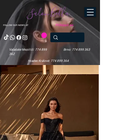
Salon Bella
Přihlásit se
FOLLOW OUR NEWS AT
Valašské Meziříčí: 774 899
Brno: 774 899 363
362
Hradec Králové: 774 899 364