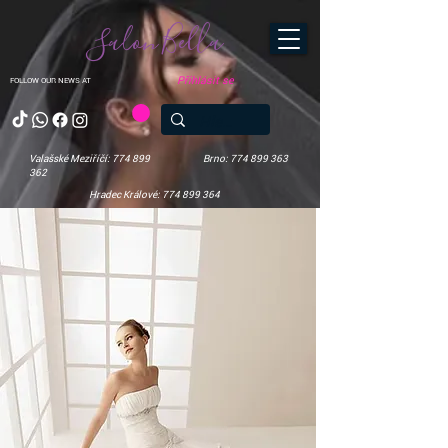
Salon Bella
Přihlásit se
FOLLOW OUR NEWS AT
Valašské Meziříčí: 774 899
Brno: 774 899 363
362
Hradec Králové: 774 899 364