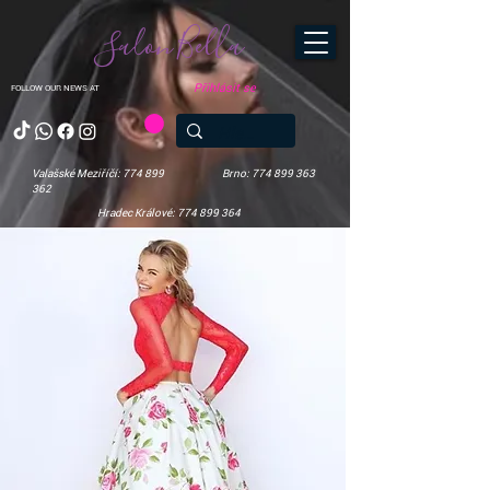
Salon Bella
Přihlásit se
FOLLOW OUR NEWS AT
Valašské Meziříčí: 774 899
Brno: 774 899 363
362
Hradec Králové: 774 899 364