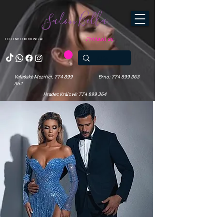
Salon Bella
Přihlásit se
FOLLOW OUR NEWS AT
Valašské Meziříčí: 774 899
Brno: 774 899 363
362
Hradec Králové: 774 899 364