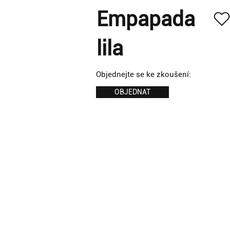
Empapada
lila
Objednejte se ke zkoušení:
OBJEDNAT