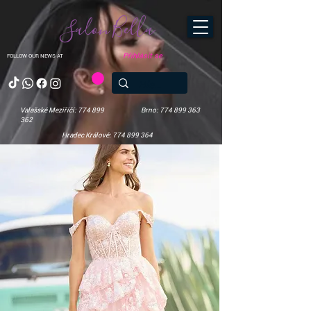
Salon Bella
Přihlásit se
FOLLOW OUR NEWS AT
Valašské Meziříčí: 774 899
Brno: 774 899 363
362
Hradec Králové: 774 899 364