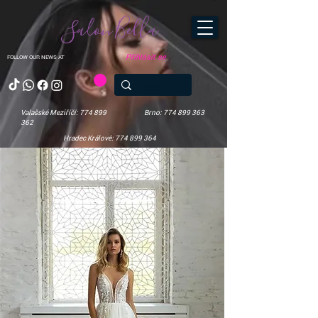
Salon Bella
Přihlásit se
FOLLOW OUR NEWS AT
Valašské Meziříčí: 774 899
Brno: 774 899 363
362
Hradec Králové: 774 899 364