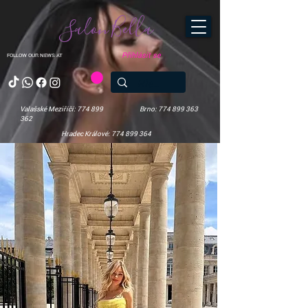
Salon Bella
Přihlásit se
FOLLOW OUR NEWS AT
Valašské Meziříčí: 774 899
Brno: 774 899 363
362
Hradec Králové: 774 899 364