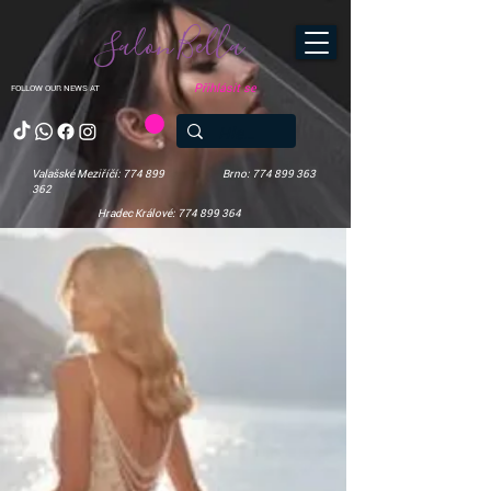
Salon Bella
Přihlásit se
FOLLOW OUR NEWS AT
Valašské Meziříčí: 774 899
Brno: 774 899 363
362
Hradec Králové: 774 899 364