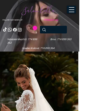
Salon Bella
Přihlásit se
FOLLOW OUR NEWS AT
Valašské Meziříčí: 774 899
Brno: 774 899 363
362
Hradec Králové: 774 899 364