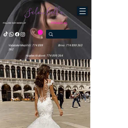
Salon Bella
Přihlásit se
FOLLOW OUR NEWS AT
Valašské Meziříčí: 774 899
Brno: 774 899 363
362
Hradec Králové: 774 899 364