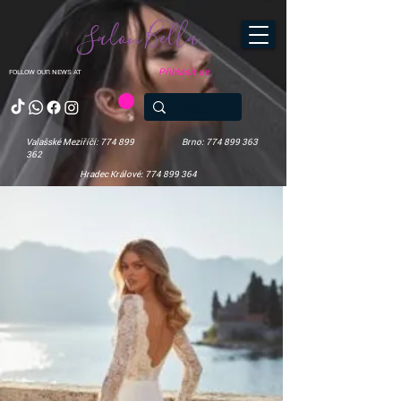
Salon Bella
Přihlásit se
FOLLOW OUR NEWS AT
Valašské Meziříčí: 774 899
Brno: 774 899 363
362
Hradec Králové: 774 899 364