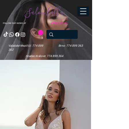
Salon Bella
Přihlásit se
FOLLOW OUR NEWS AT
Valašské Meziříčí: 774 899
Brno: 774 899 363
362
Hradec Králové: 774 899 364