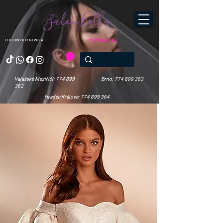
Salon Bella
Přihlásit se
FOLLOW OUR NEWS AT
Valašské Meziříčí: 774 899
Brno: 774 899 363
362
Hradec Králové: 774 899 364