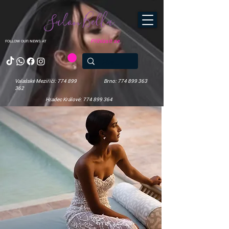
Salon Bella
Přihlásit se
FOLLOW OUR NEWS AT
Valašské Meziříčí: 774 899
Brno: 774 899 363
362
Hradec Králové: 774 899 364