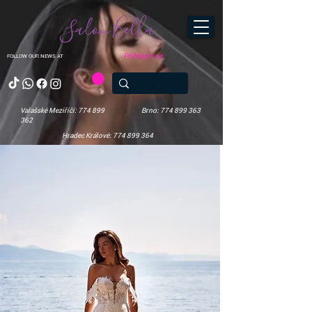
Salon Bella
Přihlásit se
FOLLOW OUR NEWS AT
Valašské Meziříčí: 774 899
Brno: 774 899 363
362
Hradec Králové: 774 899 364