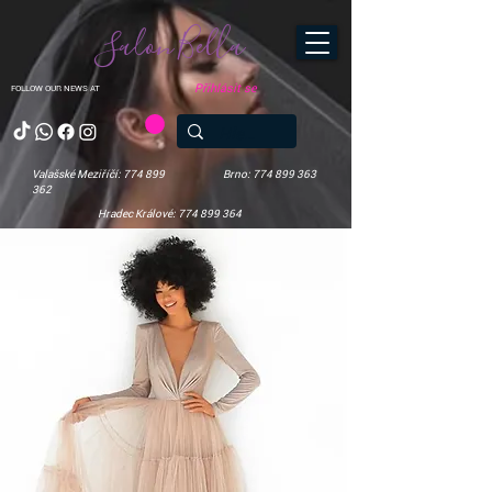
Salon Bella
Přihlásit se
FOLLOW OUR NEWS AT
Valašské Meziříčí: 774 899
Brno: 774 899 363
362
Hradec Králové: 774 899 364