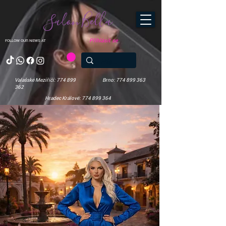
Salon Bella
Přihlásit se
FOLLOW OUR NEWS AT
Valašské Meziříčí: 774 899
Brno: 774 899 363
362
Hradec Králové: 774 899 364