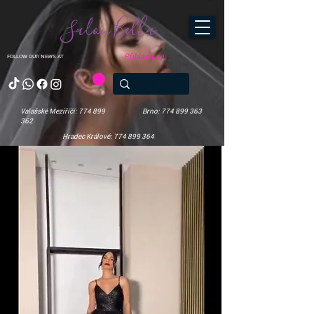
Salon Bella
Přihlásit se
FOLLOW OUR NEWS AT
Valašské Meziříčí: 774 899
Brno: 774 899 363
362
Hradec Králové: 774 899 364