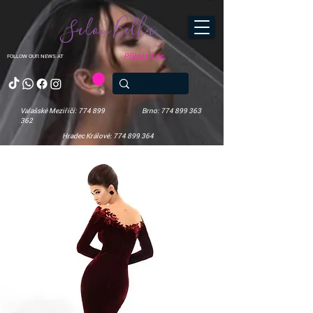
Salon Bella
Přihlásit se
FOLLOW OUR NEWS AT
Valašské Meziříčí: 774 899
Brno: 774 899 363
362
Hradec Králové: 774 899 364