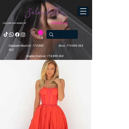
Salon Bella
Přihlásit se
FOLLOW OUR NEWS AT
Valašské Meziříčí: 774 899
Brno: 774 899 363
362
Hradec Králové: 774 899 364