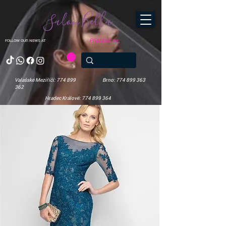
Salon Bella
Přihlásit se
FOLLOW OUR NEWS AT
Valašské Meziříčí: 774 899
Brno: 774 899 363
362
Hradec Králové: 774 899 364