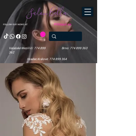
Salon Bella
Přihlásit se
FOLLOW OUR NEWS AT
Valašské Meziříčí: 774 899
Brno: 774 899 363
362
Hradec Králové: 774 899 364