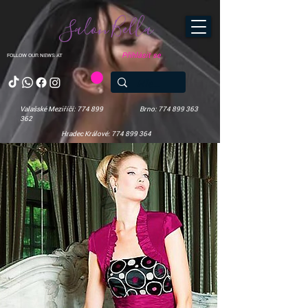
Salon Bella
Přihlásit se
FOLLOW OUR NEWS AT
Valašské Meziříčí: 774 899
Brno: 774 899 363
362
Hradec Králové: 774 899 364