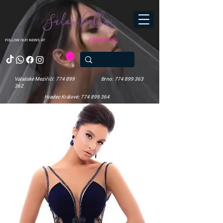
Salon Bella
Přihlásit se
FOLLOW OUR NEWS AT
Valašské Meziříčí: 774 899
Brno: 774 899 363
362
Hradec Králové: 774 899 364