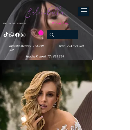
Salon Bella
Přihlásit se
FOLLOW OUR NEWS AT
Valašské Meziříčí: 774 899
Brno: 774 899 363
362
Hradec Králové: 774 899 364